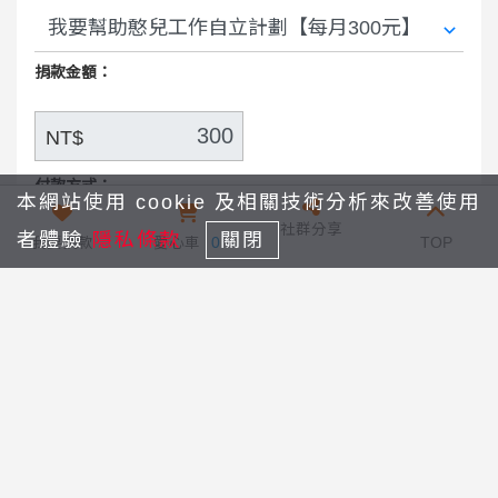
捐款金額：
NT$
付款方式：
本網站使用 cookie 及相關技術分析來改善使用
社群分享
者體驗
隱私條款
關閉
我要捐款
愛心車
0
TOP
信用卡
街口支付
捐款間隔：
1個月
捐款期間：