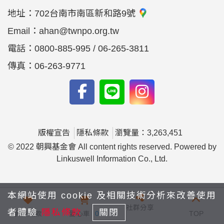
地址：
702台南市南區新和路9號
Email：
ahan@twnpo.org.tw
電話：
0800-885-995 / 06-265-3811
傳真：
06-263-9771
版權宣告
隱私條款
瀏覽量：3,263,451
© 2022 朝興基金會 All content rights reserved. Powered by
Linkuswell Information Co., Ltd.
本網站使用 cookie 及相關技術分析來改善使用
社群分享
者體驗
隱私條款
關閉
我要捐款
愛心車
0
TOP