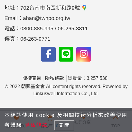
地址：
702台南市南區新和路9號
Email：
ahan@twnpo.org.tw
電話：
0800-885-995 / 06-265-3811
傳真：
06-263-9771
版權宣告
隱私條款
瀏覽量：3,257,538
© 2022 朝興基金會 All content rights reserved. Powered by
Linkuswell Information Co., Ltd.
本網站使用 cookie 及相關技術分析來改善使用
社群分享
者體驗
隱私條款
關閉
我要捐款
愛心車
0
TOP